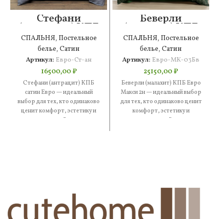
Стефани
Беверли
(антрацит) КПБ
(малахит) КПБ
сатин Евро
Евро Макси 2н
СПАЛЬНЯ
,
Постельное
СПАЛЬНЯ
,
Постельное
белье
,
Сатин
белье
,
Сатин
Артикул:
Евро-Ст-ан
Артикул:
Евро-МК-03Бв
16500,00
₽
25150,00
₽
Стефани (антрацит) КПБ
Беверли (малахит) КПБ Евро
сатин Евро — идеальный
Макси 2н — идеальный выбор
выбор для тех, кто одинаково
для тех, кто одинаково ценит
ценит комфорт, эстетику и
комфорт, эстетику и
практичность. В составе —
практичность. В составе