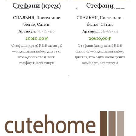
Стефани (крем)
Стефани
КПБ сатин 7Е
(антрацит) КПБ
сатин 7Е
СПАЛЬНЯ
,
Постельное
СПАЛЬНЯ
,
Постельное
белье
,
Сатин
белье
,
Сатин
Артикул:
7Е-Ст-кр
Артикул:
7Е-Ст-ан
20610,00
₽
20610,00
₽
Стефани (крем) КПБ сатин 7Е
Стефани (антрацит) КПБ
— идеальный выбор для тех,
сатин 7Е — идеальный выбор
кто одинаково ценит
для тех, кто одинаково ценит
комфорт, эстетику и
комфорт, эстетику и
практичность. В составе —
практичность. В составе —