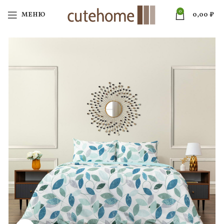
0
МЕНЮ
0,00
₽