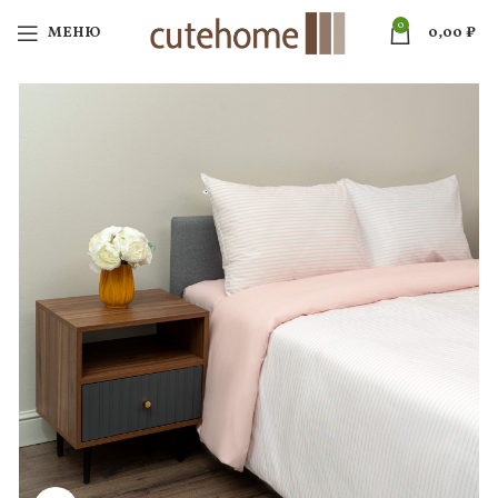
0
МЕНЮ
0,00
₽