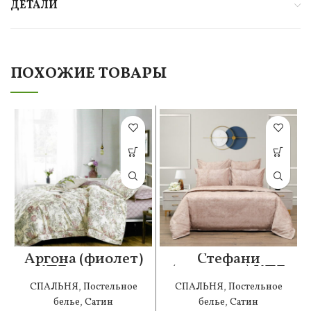
ДЕТАЛИ
ПОХОЖИЕ ТОВАРЫ
Аргона (фиолет)
Стефани
КПБ сатин 1.6
(капучино) КПБ
сатин 1.6
СПАЛЬНЯ
,
Постельное
СПАЛЬНЯ
,
Постельное
белье
,
Сатин
белье
,
Сатин