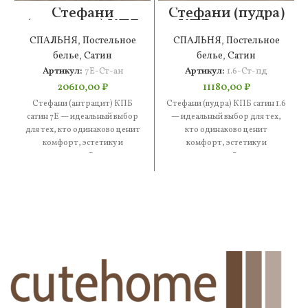
Стефани
Стефани (пудра)
(антрацит) КПБ
КПБ сатин 1.6
сатин 7Е
СПАЛЬНЯ
,
Постельное
СПАЛЬНЯ
,
Постельное
белье
,
Сатин
белье
,
Сатин
Артикул:
7Е-Ст-ан
Артикул:
1.6-Ст-пд
20610,00
₽
11180,00
₽
Стефани (антрацит) КПБ
Стефани (пудра) КПБ сатин 1.6
сатин 7Е — идеальный выбор
— идеальный выбор для тех,
для тех, кто одинаково ценит
кто одинаково ценит
комфорт, эстетику и
комфорт, эстетику и
практичность. В составе —
практичность. В составе —