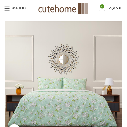
0
МЕНЮ
0,00
₽