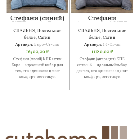
Стефани (синий)
Стефани
КПБ сатин Евро
(антрацит) КПБ
сатин 1.6
СПАЛЬНЯ
,
Постельное
СПАЛЬНЯ
,
Постельное
белье
,
Сатин
белье
,
Сатин
Артикул:
Евро-Ст-син
Артикул:
1.6-Ст-ан
16500,00
₽
11180,00
₽
Стефани (синий) КПБ сатин
Стефани (антрацит) КПБ
Евро — идеальный выбор для
сатин 1.6 — идеальный выбор
тех, кто одинаково ценит
для тех, кто одинаково ценит
комфорт, эстетику и
комфорт, эстетику и
практичность. В составе —
практичность. В составе —