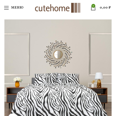
0
МЕНЮ
0,00
₽