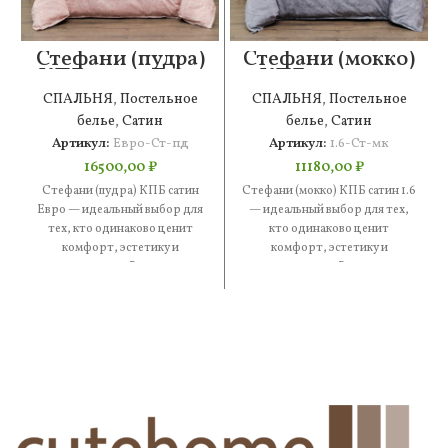
Стефани (пудра)
Стефани (мокко)
КПБ сатин Евро
КПБ сатин 1.6
СПАЛЬНЯ
,
Постельное
СПАЛЬНЯ
,
Постельное
белье
,
Сатин
белье
,
Сатин
Артикул:
Евро-Ст-пд
Артикул:
1.6-Ст-мк
16500,00
₽
11180,00
₽
Стефани (пудра) КПБ сатин
Стефани (мокко) КПБ сатин 1.6
Евро — идеальный выбор для
— идеальный выбор для тех,
тех, кто одинаково ценит
кто одинаково ценит
комфорт, эстетику и
комфорт, эстетику и
практичность. В составе —
практичность. В составе —