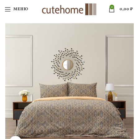
0
МЕНЮ
0,00
₽