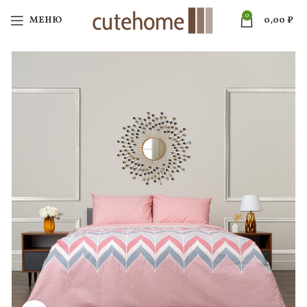
0
МЕНЮ
0,00
₽