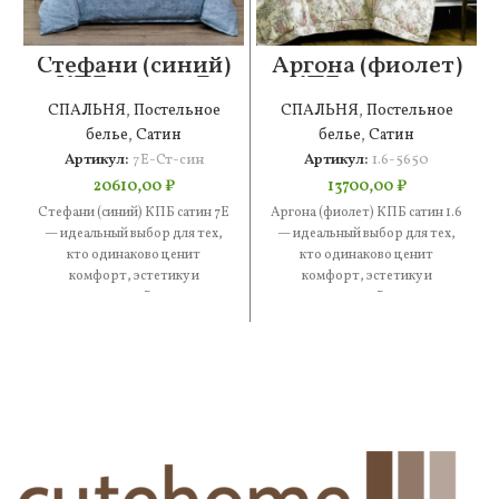
Стефани (синий)
Аргона (фиолет)
КПБ сатин 7Е
КПБ сатин 1.6
СПАЛЬНЯ
,
Постельное
СПАЛЬНЯ
,
Постельное
белье
,
Сатин
белье
,
Сатин
Артикул:
7Е-Ст-син
Артикул:
1.6-5650
20610,00
₽
13700,00
₽
Стефани (синий) КПБ сатин 7Е
Аргона (фиолет) КПБ сатин 1.6
— идеальный выбор для тех,
— идеальный выбор для тех,
кто одинаково ценит
кто одинаково ценит
комфорт, эстетику и
комфорт, эстетику и
практичность. В составе —
практичность. В составе —