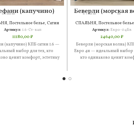
ефани (капучино)
Беверли (морская в
КПБ сатин 1.6
КПБ сатин Евро
ЬНЯ
,
Постельное белье
,
Сатин
СПАЛЬНЯ
,
Постельное белье
Артикул:
1.6-Ст-кап
Артикул:
Евро-04Бв
11180,00
₽
24640,00
₽
и (капучино) КПБ сатин 1.6 —
Беверли (морская волна) КП
альный выбор для тех, кто
Евро 4н — идеальный выбор д
ово ценит комфорт, эстетику
кто одинаково ценит ком
практичность. В составе —
эстетику и практичность