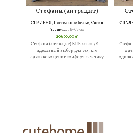
Стефани (антрацит)
Ст
КПБ сатин 7Е
СПАЛЬНЯ
,
Постельное белье
,
Сатин
СПАЛ
Артикул:
7Е-Ст-ан
20610,00
₽
Стефани (антрацит) КПБ сатин 7Е —
Стефан
идеальный выбор для тех, кто
иде
одинаково ценит комфорт, эстетику
одинак
и практичность. В составе —
и 