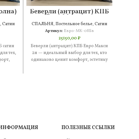
олна)
Беверли (антрацит) КПБ
Сте
 4н
Евро Макси 2н
,
Сатин
СПАЛЬНЯ
,
Постельное белье
,
Сатин
СПАЛ
Артикул:
Евро-МК-08Бв
25150,00
₽
Б сатин
Беверли (антрацит) КПБ Евро Макси
Стефан
ля тех,
2н — идеальный выбор для тех, кто
иде
форт,
одинаково ценит комфорт, эстетику
одинак
. В
и практичность. В составе
и п
ИНФОРМАЦИЯ
ПОЛЕЗНЫЕ ССЫЛКИ