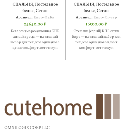
КПБ сатин Евро
СПАЛЬНЯ
,
Постельное
СПАЛЬНЯ
,
Постельное
4н
белье
,
Сатин
белье
,
Сатин
Артикул:
Евро-04Бв
Артикул:
Евро-Ст-сер
24640,00
₽
16500,00
₽
Беверли (морская волна) КПБ
Стефани (серый) КПБ сатин
сатин Евро 4н — идеальный
Евро — идеальный выбор для
выбор для тех, кто одинаково
тех, кто одинаково ценит
ценит комфорт, эстетику и
комфорт, эстетику и
практичность. В
практичность. В составе —
OMNILOGIX CORP LLC