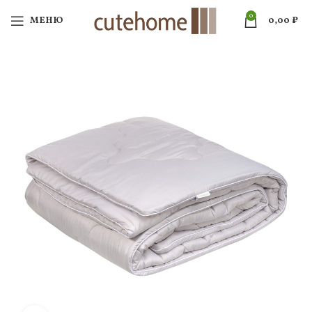
0
МЕНЮ
0,00
₽