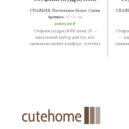
сатин 7Е
СПАЛЬНЯ
,
Постельное белье
,
Сатин
СПАЛ
Артикул:
7Е-Ст-пд
20610,00
₽
Стефани (пудра) КПБ сатин 7Е —
Стефан
идеальный выбор для тех, кто
— ид
одинаково ценит комфорт, эстетику
одинак
и практичность. В составе —
и 