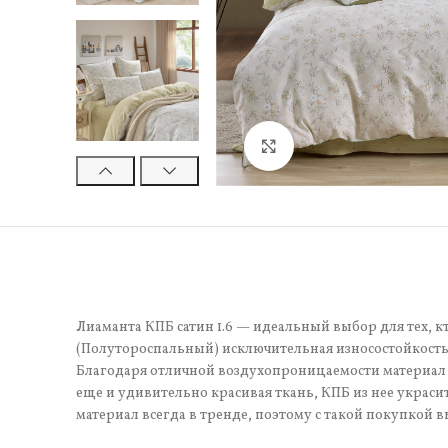
Нажмите, чтобы увели
Лиаманта КПБ сатин 1.6 — идеальный выбор для тех, к
(Полутороспальный) исключительная износостойкость.
Благодаря отличной воздухопроницаемости материал 
еще и удивительно красивая ткань, КПБ из нее украси
материал всегда в тренде, поэтому с такой покупкой в