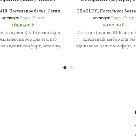
КПБ сатин Евро
сатин Евро
ЬНЯ
,
Постельное белье
,
Сатин
СПАЛЬНЯ
,
Постельное белье
Артикул:
Евро-Ст-кап
Артикул:
Евро-Ст-пд
16500,00
₽
16500,00
₽
и (капучино) КПБ сатин Евро
Стефани (пудра) КПБ сатин 
еальный выбор для тех, кто
идеальный выбор для тех,
ово ценит комфорт, эстетику
одинаково ценит комфорт, э
практичность. В составе —
и практичность. В состав