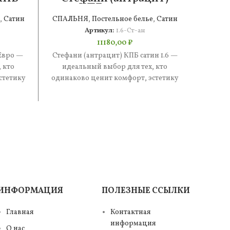
КПБ сатин 1.6
,
Сатин
СПАЛЬНЯ
,
Постельное белье
,
Сатин
СПАЛ
Артикул:
1.6-Ст-ан
11180,00
₽
Евро —
Стефани (антрацит) КПБ сатин 1.6 —
Стефан
 кто
идеальный выбор для тех, кто
иде
стетику
одинаково ценит комфорт, эстетику
одинак
е —
и практичность. В составе —
и п
ИНФОРМАЦИЯ
ПОЛЕЗНЫЕ ССЫЛКИ
Главная
Контактная
информация
О нас