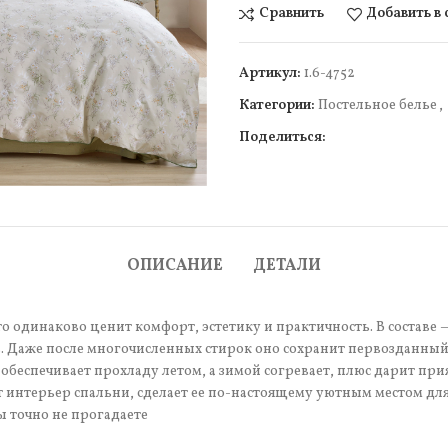
Сравнить
Добавить в
Артикул:
1.6-4752
Категории:
Постельное белье
,
Поделиться:
чить
ОПИСАНИЕ
ДЕТАЛИ
то одинаково ценит комфорт, эстетику и практичность. В составе 
 Даже после многочисленных стирок оно сохранит первозданный 
обеспечивает прохладу летом, а зимой согревает, плюс дарит пр
т интерьер спальни, сделает ее по-настоящему уютным местом дл
ы точно не прогадаете