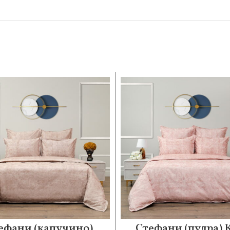
ефани (капучино)
Стефани (пудра)