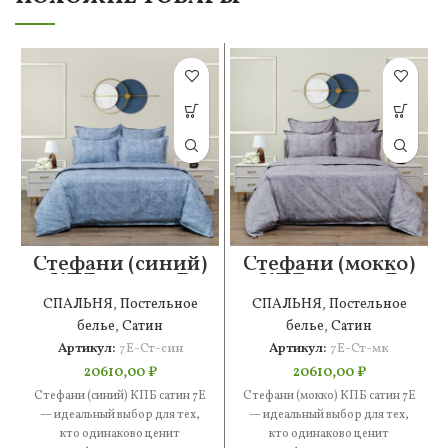
Стефани (синий)
Стефани (мокко)
КПБ сатин 7Е
КПБ сатин 7Е
СПАЛЬНЯ
,
Постельное
СПАЛЬНЯ
,
Постельное
белье
,
Сатин
белье
,
Сатин
Артикул:
7Е-Ст-син
Артикул:
7Е-Ст-мк
20610,00
₽
20610,00
₽
Стефани (синий) КПБ сатин 7Е
Стефани (мокко) КПБ сатин 7Е
— идеальный выбор для тех,
— идеальный выбор для тех,
кто одинаково ценит
кто одинаково ценит