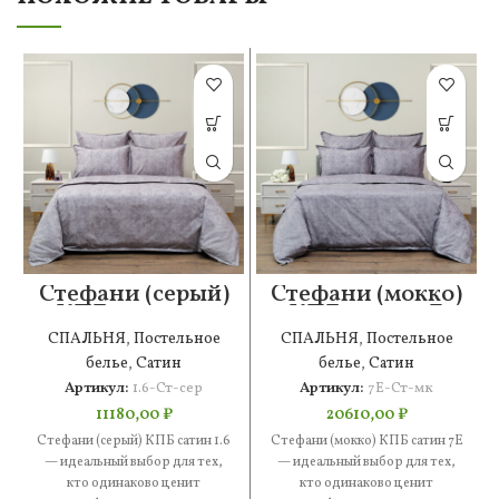
Стефани (серый)
Стефани (мокко)
КПБ сатин 1.6
КПБ сатин 7Е
СПАЛЬНЯ
,
Постельное
СПАЛЬНЯ
,
Постельное
белье
,
Сатин
белье
,
Сатин
Артикул:
1.6-Ст-сер
Артикул:
7Е-Ст-мк
11180,00
₽
20610,00
₽
Стефани (серый) КПБ сатин 1.6
Стефани (мокко) КПБ сатин 7Е
— идеальный выбор для тех,
— идеальный выбор для тех,
кто одинаково ценит
кто одинаково ценит