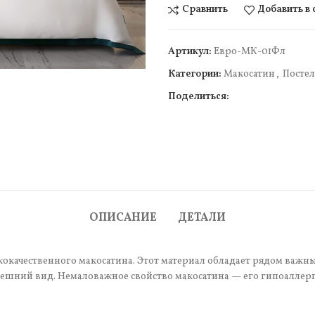
Сравнить
Добавить в
Артикул:
Евро-МК-01Фл
Категории:
Макосатин
,
Постел
Поделиться:
чить
ОПИСАНИЕ
ДЕТАЛИ
окачественного макосатина. Этот материал обладает рядом важных
шний вид. Немаловажное свойство макосатина — его гипоаллерге