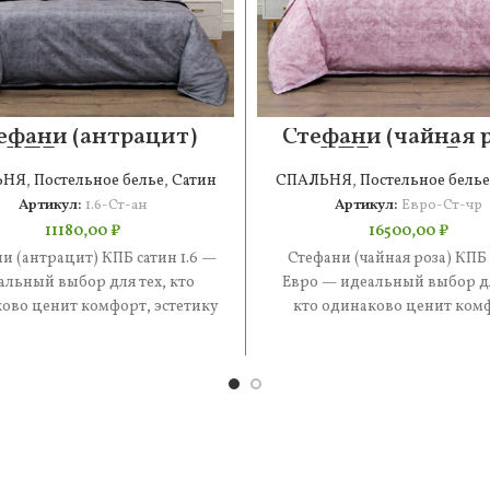
ефани (антрацит)
Стефани (чайная р
КПБ сатин 1.6
КПБ сатин Евр
ЬНЯ
,
Постельное белье
,
Сатин
СПАЛЬНЯ
,
Постельное белье
Артикул:
1.6-Ст-ан
Артикул:
Евро-Ст-чр
11180,00
₽
16500,00
₽
и (антрацит) КПБ сатин 1.6 —
Стефани (чайная роза) КПБ
альный выбор для тех, кто
Евро — идеальный выбор дл
ово ценит комфорт, эстетику
кто одинаково ценит ком
практичность. В составе —
эстетику и практичность. В 