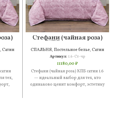
оза)
Стефани (чайная роза)
Сте
о
КПБ сатин 1.6
,
Сатин
СПАЛЬНЯ
,
Постельное белье
,
Сатин
СПАЛ
Артикул:
1.6-Ст-чр
11180,00
₽
 сатин
Стефани (чайная роза) КПБ сатин 1.6
Стефан
я тех,
— идеальный выбор для тех, кто
иде
форт,
одинаково ценит комфорт, эстетику
одинак
составе
и практичность. В составе
и п