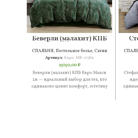
Беверли (малахит) КПБ
Ст
Евро Макси 2н
СПАЛЬНЯ
,
Постельное белье
,
Сатин
СПАЛ
Артикул:
Евро-МК-03Бв
25150,00
₽
Беверли (малахит) КПБ Евро Макси
Стефан
2н — идеальный выбор для тех, кто
иде
одинаково ценит комфорт, эстетику
одинак
и практичность. В составе
и 