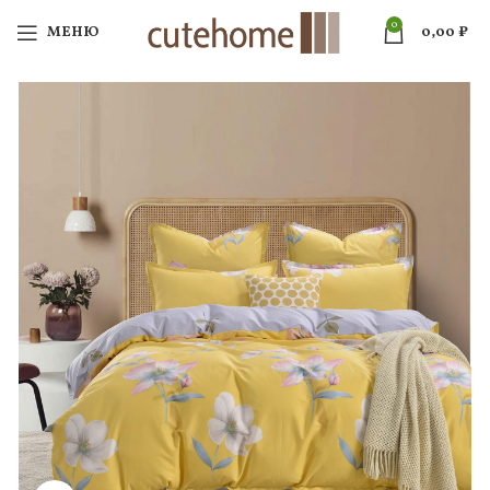
0
МЕНЮ
0,00
₽