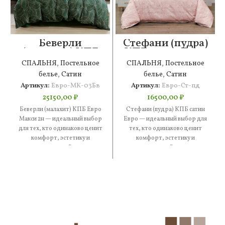
Беверли
Стефани (пудра)
(малахит) КПБ
КПБ сатин Евро
Евро Макси 2н
СПАЛЬНЯ
,
Постельное
СПАЛЬНЯ
,
Постельное
белье
,
Сатин
белье
,
Сатин
Артикул:
Евро-МК-03Бв
Артикул:
Евро-Ст-пд
25150,00
₽
16500,00
₽
Беверли (малахит) КПБ Евро
Стефани (пудра) КПБ сатин
Макси 2н — идеальный выбор
Евро — идеальный выбор для
для тех, кто одинаково ценит
тех, кто одинаково ценит
комфорт, эстетику и
комфорт, эстетику и
практичность. В составе
практичность. В составе —