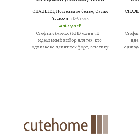
сатин 7Е
СПАЛЬНЯ
,
Постельное белье
,
Сатин
СПАЛ
Артикул:
7Е-Ст-мк
20610,00
₽
Стефани (мокко) КПБ сатин 7Е —
Стефан
идеальный выбор для тех, кто
иде
одинаково ценит комфорт, эстетику
одинак
и практичность. В составе —
и 