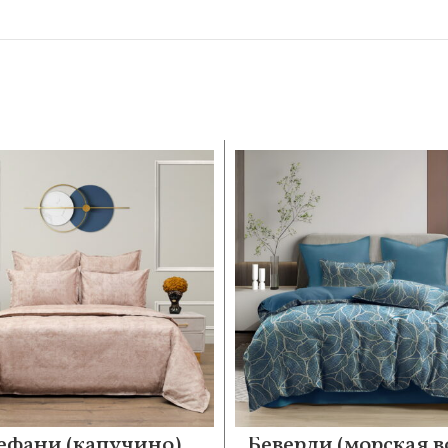
ефани (капучино)
Беверли (морская в