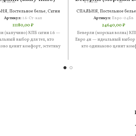
КПБ сатин 1.6
КПБ сатин Евро
ЬНЯ
,
Постельное белье
,
Сатин
СПАЛЬНЯ
,
Постельное белье
Артикул:
1.6-Ст-кап
Артикул:
Евро-04Бв
11180,00
₽
24640,00
₽
и (капучино) КПБ сатин 1.6 —
Беверли (морская волна) КП
альный выбор для тех, кто
Евро 4н — идеальный выбор д
ово ценит комфорт, эстетику
кто одинаково ценит ком
практичность. В составе —
эстетику и практичность