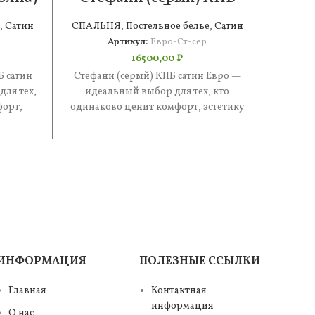
 4н
сатин Евро
,
Сатин
СПАЛЬНЯ
,
Постельное белье
,
Сатин
СПАЛ
Артикул:
Евро-Ст-сер
16500,00
₽
Б сатин
Стефани (серый) КПБ сатин Евро —
Стефан
ля тех,
идеальный выбор для тех, кто
иде
форт,
одинаково ценит комфорт, эстетику
одинак
. В
и практичность. В составе —
и п
ИНФОРМАЦИЯ
ПОЛЕЗНЫЕ ССЫЛКИ
Главная
Контактная
информация
О нас