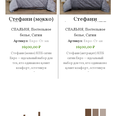
Стефани (мокко)
Стефани
КПБ сатин Евро
(антрацит) КПБ
сатин Евро
СПАЛЬНЯ
,
Постельное
СПАЛЬНЯ
,
Постельное
белье
,
Сатин
белье
,
Сатин
Артикул:
Евро-Ст-мк
Артикул:
Евро-Ст-ан
16500,00
₽
16500,00
₽
Стефани (мокко) КПБ сатин
Стефани (антрацит) КПБ
Евро — идеальный выбор для
сатин Евро — идеальный
тех, кто одинаково ценит
выбор для тех, кто одинаково
комфорт, эстетику и
ценит комфорт, эстетику и
практичность. В составе —
практичность. В составе —