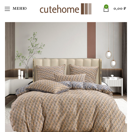
0
МЕНЮ
0,00
₽