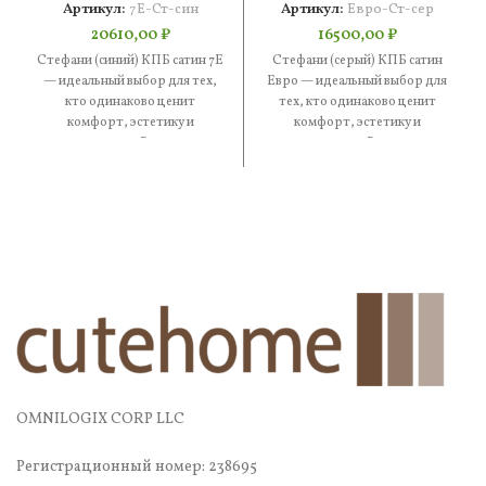
Артикул:
7Е-Ст-син
Артикул:
Евро-Ст-сер
20610,00
₽
16500,00
₽
Стефани (синий) КПБ сатин 7Е
Стефани (серый) КПБ сатин
— идеальный выбор для тех,
Евро — идеальный выбор для
кто одинаково ценит
тех, кто одинаково ценит
комфорт, эстетику и
комфорт, эстетику и
практичность. В составе —
практичность. В составе —
OMNILOGIX CORP LLC
Регистрационный номер: 238695