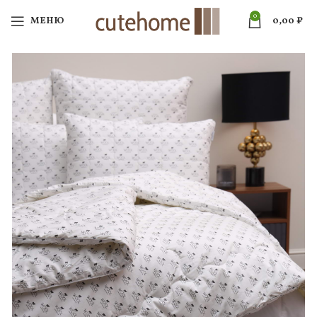
0
МЕНЮ
0,00
₽