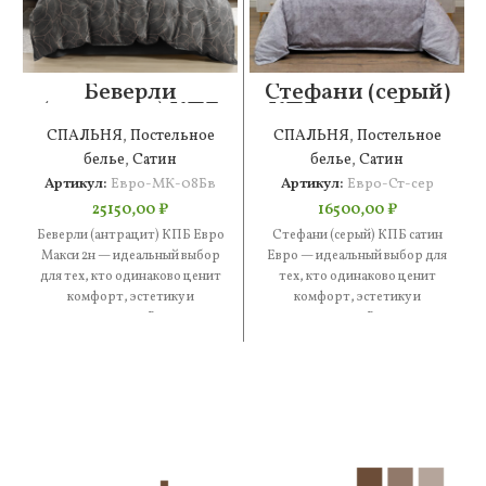
Беверли
Стефани (серый)
(антрацит) КПБ
КПБ сатин Евро
Евро Макси 2н
СПАЛЬНЯ
,
Постельное
СПАЛЬНЯ
,
Постельное
белье
,
Сатин
белье
,
Сатин
Артикул:
Евро-МК-08Бв
Артикул:
Евро-Ст-сер
25150,00
₽
16500,00
₽
Беверли (антрацит) КПБ Евро
Стефани (серый) КПБ сатин
Макси 2н — идеальный выбор
Евро — идеальный выбор для
для тех, кто одинаково ценит
тех, кто одинаково ценит
комфорт, эстетику и
комфорт, эстетику и
практичность. В составе
практичность. В составе —