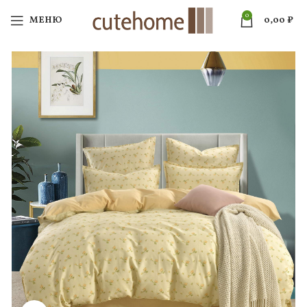
0
МЕНЮ
0,00
₽