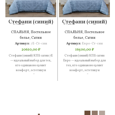
Стефани (синий)
Стефани (синий)
КПБ сатин 7Е
КПБ сатин Евро
СПАЛЬНЯ
,
Постельное
СПАЛЬНЯ
,
Постельное
белье
,
Сатин
белье
,
Сатин
Артикул:
7Е-Ст-син
Артикул:
Евро-Ст-син
20610,00
₽
16500,00
₽
Стефани (синий) КПБ сатин 7Е
Стефани (синий) КПБ сатин
— идеальный выбор для тех,
Евро — идеальный выбор для
кто одинаково ценит
тех, кто одинаково ценит
комфорт, эстетику и
комфорт, эстетику и
практичность. В составе —
практичность. В составе —