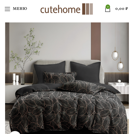
0
МЕНЮ
0,00
₽