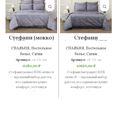
Стефани (мокко)
Стефани
КПБ сатин 1.6
(антрацит) КПБ
сатин 7Е
СПАЛЬНЯ
,
Постельное
СПАЛЬНЯ
,
Постельное
белье
,
Сатин
белье
,
Сатин
Артикул:
1.6-Ст-мк
Артикул:
7Е-Ст-ан
11180,00
₽
20610,00
₽
Стефани (мокко) КПБ сатин 1.6
Стефани (антрацит) КПБ
— идеальный выбор для тех,
сатин 7Е — идеальный выбор
кто одинаково ценит
для тех, кто одинаково ценит
комфорт, эстетику и
комфорт, эстетику и
практичность. В составе —
практичность. В составе —