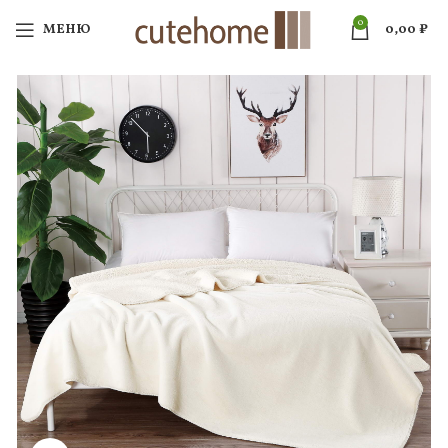
0
МЕНЮ
0,00
₽