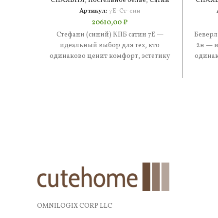
СПАЛЬНЯ
,
Постельное белье
,
Сатин
СПАЛ
Артикул:
7Е-Ст-син
20610,00
₽
Стефани (синий) КПБ сатин 7Е —
Беверл
идеальный выбор для тех, кто
2н — и
одинаково ценит комфорт, эстетику
одинак
и практичность. В составе —
и
OMNILOGIX CORP LLC