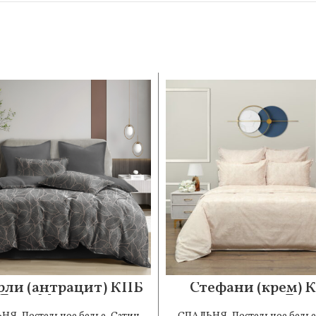
рли (антрацит) КПБ
Стефани (крем) 
Евро Макси 2н
сатин 7Е