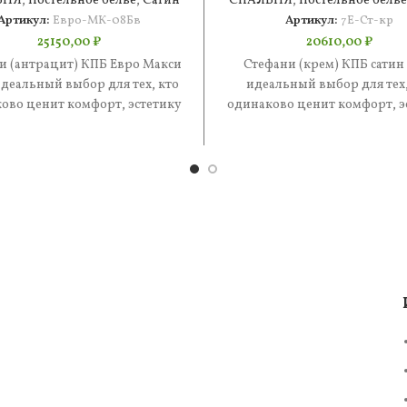
ЬНЯ
,
Постельное белье
,
Сатин
СПАЛЬНЯ
,
Постельное белье
Артикул:
Евро-МК-08Бв
Артикул:
7Е-Ст-кр
25150,00
₽
20610,00
₽
и (антрацит) КПБ Евро Макси
Стефани (крем) КПБ сатин
деальный выбор для тех, кто
идеальный выбор для тех,
ово ценит комфорт, эстетику
одинаково ценит комфорт, э
 практичность. В составе
и практичность. В состав