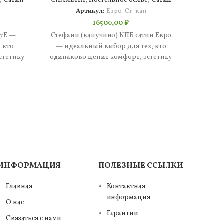
,
Сатин
СПАЛЬНЯ
,
Постельное белье
,
Сатин
СПАЛ
Артикул:
Евро-Ст-кап
16500,00
₽
 7Е —
Стефани (капучино) КПБ сатин Евро
Стефан
 кто
— идеальный выбор для тех, кто
иде
стетику
одинаково ценит комфорт, эстетику
одинак
е —
и практичность. В составе —
и п
ИНФОРМАЦИЯ
ПОЛЕЗНЫЕ ССЫЛКИ
Главная
Контактная
информация
О нас
Гарантии
Связаться с нами