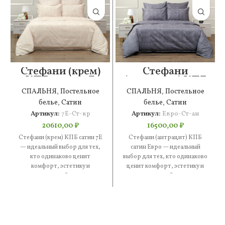
Стефани (крем)
Стефани
КПБ сатин 7Е
(антрацит) КПБ
сатин Евро
СПАЛЬНЯ
,
Постельное
СПАЛЬНЯ
,
Постельное
белье
,
Сатин
белье
,
Сатин
Артикул:
7Е-Ст-кр
Артикул:
Евро-Ст-ан
20610,00
₽
16500,00
₽
Стефани (крем) КПБ сатин 7Е
Стефани (антрацит) КПБ
— идеальный выбор для тех,
сатин Евро — идеальный
кто одинаково ценит
выбор для тех, кто одинаково
комфорт, эстетику и
ценит комфорт, эстетику и
практичность. В составе —
практичность. В составе —