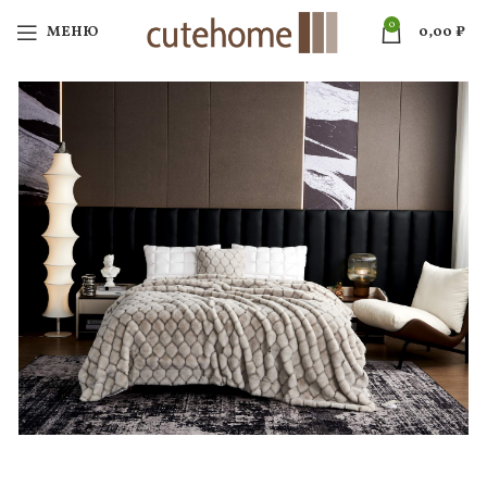
0
МЕНЮ
0,00
₽