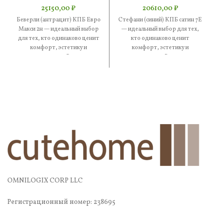
25150,00
₽
20610,00
₽
Беверли (антрацит) КПБ Евро
Стефани (синий) КПБ сатин 7Е
Макси 2н — идеальный выбор
— идеальный выбор для тех,
для тех, кто одинаково ценит
кто одинаково ценит
комфорт, эстетику и
комфорт, эстетику и
практичность. В составе
практичность. В составе —
OMNILOGIX CORP LLC
Регистрационный номер: 238695