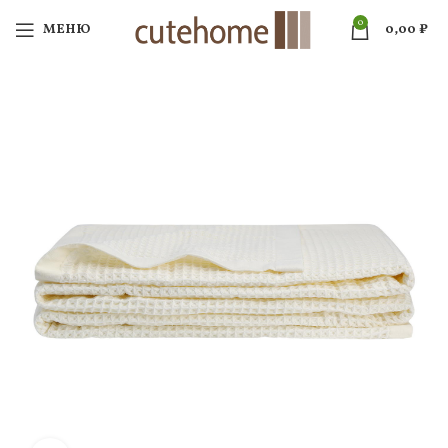
0
МЕНЮ
0,00
₽