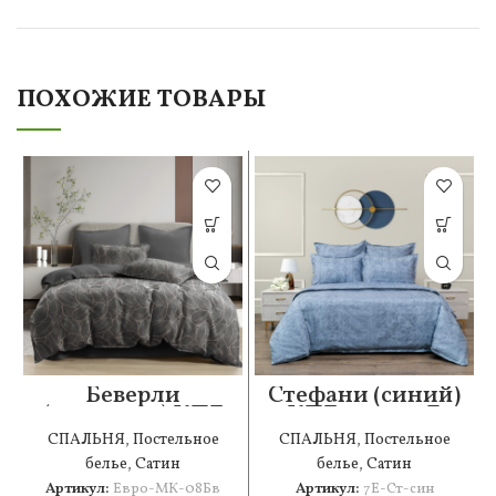
ПОХОЖИЕ ТОВАРЫ
Беверли
Стефани (синий)
(антрацит) КПБ
КПБ сатин 7Е
Евро Макси 2н
СПАЛЬНЯ
,
Постельное
СПАЛЬНЯ
,
Постельное
белье
,
Сатин
белье
,
Сатин
Артикул:
Евро-МК-08Бв
Артикул:
7Е-Ст-син