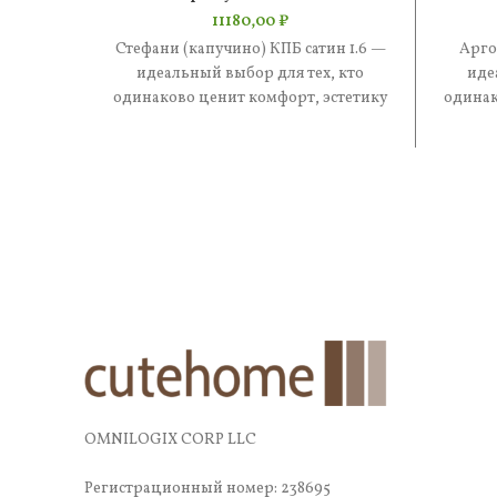
11180,00
₽
Стефани (капучино) КПБ сатин 1.6 —
Арго
идеальный выбор для тех, кто
иде
одинаково ценит комфорт, эстетику
одинак
и практичность. В составе —
и 
OMNILOGIX CORP LLC
Регистрационный номер: 238695