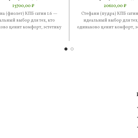
13700,00
₽
20610,00
₽
на (фиолет) КПБ сатин 1.6 —
Стефани (пудра) КПБ сатин
альный выбор для тех, кто
идеальный выбор для тех,
ово ценит комфорт, эстетику
одинаково ценит комфорт, э
практичность. В составе —
и практичность. В состав