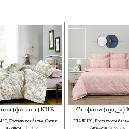
она (фиолет) КПБ
Стефани (пудра)
сатин 1.6
сатин 7Е
ЬНЯ
,
Постельное белье
,
Сатин
СПАЛЬНЯ
,
Постельное белье
Артикул:
1.6-5650
Артикул:
7Е-Ст-пд