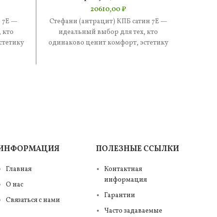
20610,00
₽
 7Е —
Стефани (антрацит) КПБ сатин 7Е —
Беверл
 кто
идеальный выбор для тех, кто
2н — и
стетику
одинаково ценит комфорт, эстетику
одинак
е —
и практичность. В составе —
и
ИНФОРМАЦИЯ
ПОЛЕЗНЫЕ ССЫЛКИ
Главная
Контактная
информация
О нас
Гарантии
Связаться с нами
Часто задаваемые