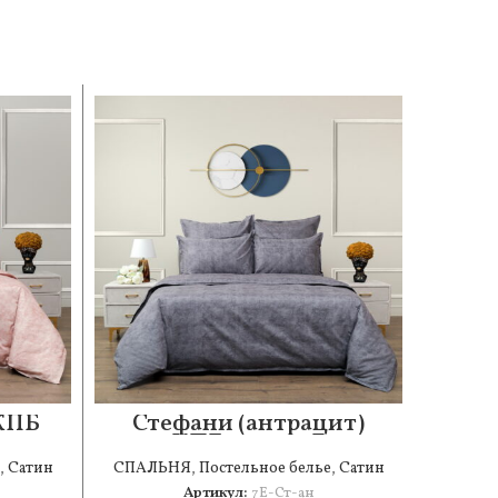
 КПБ
Стефани (антрацит)
Беве
КПБ сатин 7Е
,
Сатин
СПАЛЬНЯ
,
Постельное белье
,
Сатин
СПАЛ
Артикул:
7Е-Ст-ан