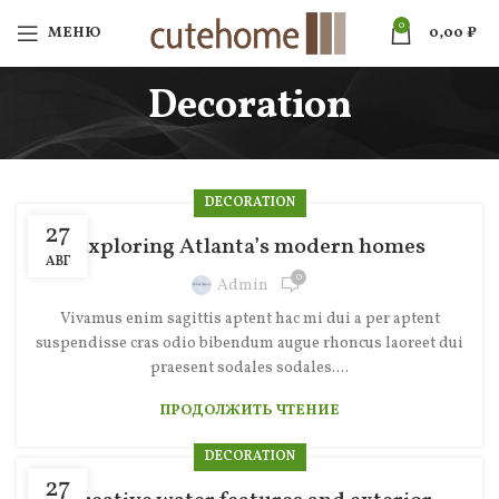
0
МЕНЮ
0,00
₽
Decoration
DECORATION
27
Exploring Atlanta’s modern homes
АВГ
0
Admin
Vivamus enim sagittis aptent hac mi dui a per aptent
suspendisse cras odio bibendum augue rhoncus laoreet dui
praesent sodales sodales....
ПРОДОЛЖИТЬ ЧТЕНИЕ
DECORATION
27