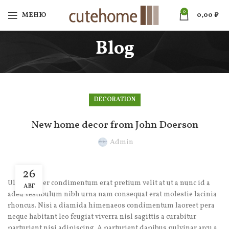
0
МЕНЮ
0,00
₽
Blog
DECORATION
New home decor from John Doerson
Admin
26
Ullamcorper condimentum erat pretium velit at ut a nunc id a
АВГ
adeu vestibulum nibh urna nam consequat erat molestie lacinia
rhoncus. Nisi a diamida himenaeos condimentum laoreet pera
neque habitant leo feugiat viverra nisl sagittis a curabitur
parturient nisi adipiscing. A parturient dapibus pulvinar arcu a