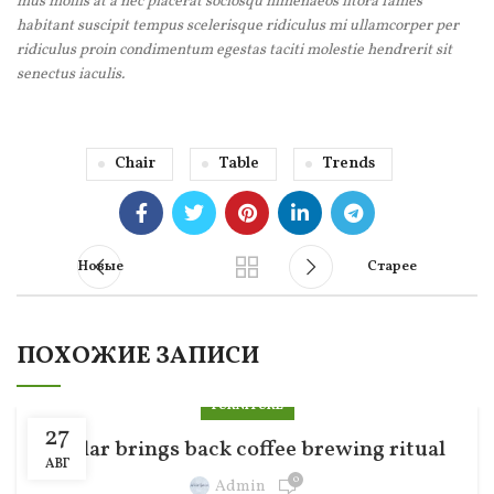
mus mollis at a nec placerat sociosqu himenaeos litora fames
habitant suscipit tempus scelerisque ridiculus mi ullamcorper per
ridiculus proin condimentum egestas taciti molestie hendrerit sit
senectus iaculis.
Chair
Table
Trends
Новые
Старее
ПОХОЖИЕ ЗАПИСИ
FURNITURE
27
Collar brings back coffee brewing ritual
АВГ
0
Admin