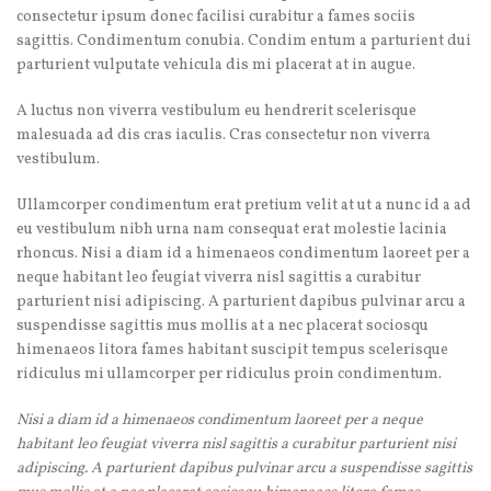
consectetur ipsum donec facilisi curabitur a fames sociis
sagittis. Condimentum conubia. Condim entum a parturient dui
parturient vulputate vehicula dis mi placerat at in augue.
A luctus non viverra vestibulum eu hendrerit scelerisque
malesuada ad dis cras iaculis. Cras consectetur non viverra
vestibulum.
Ullamcorper condimentum erat pretium velit at ut a nunc id a ad
eu vestibulum nibh urna nam consequat erat molestie lacinia
rhoncus. Nisi a diam id a himenaeos condimentum laoreet per a
neque habitant leo feugiat viverra nisl sagittis a curabitur
parturient nisi adipiscing. A parturient dapibus pulvinar arcu a
suspendisse sagittis mus mollis at a nec placerat sociosqu
himenaeos litora fames habitant suscipit tempus scelerisque
ridiculus mi ullamcorper per ridiculus proin condimentum.
Nisi a diam id a himenaeos condimentum laoreet per a neque
habitant leo feugiat viverra nisl sagittis a curabitur parturient nisi
adipiscing. A parturient dapibus pulvinar arcu a suspendisse sagittis