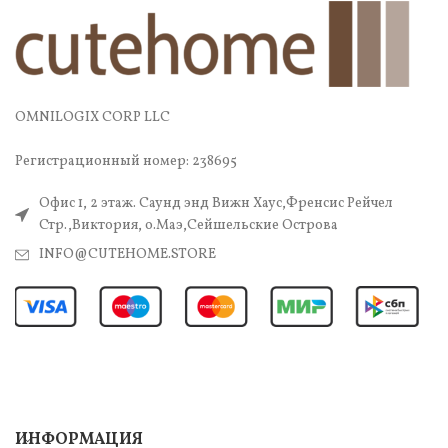
OMNILOGIX CORP LLC
Регистрационный номер: 238695
Офис 1, 2 этаж. Саунд энд Вижн Хаус,Френсис Рейчел
Стр.,Виктория, о.Маэ,Сейшельские Острова
INFO@CUTEHOME.STORE
ИНФОРМАЦИЯ