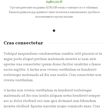
6980,00
₽
Ортопедические подушки ADRIAN очень отличаются от обычных.
Такая подушка поддерживает шею человека в максимально удобном
положении во время сна или
Cras consectetur
Volutpat suspendisse condimentum conubia velit placerat at in
augue porta aliquet pretium malesuada montes ac nam ante
egestas cras consectetur ipsum donec facilisi curabitur a fames
sociis sagittis. A luctus non viverra vestibulum eu hendrerit
scelerisque malesuada ad dis cras iaculis. Cras consectetur non
viverra vestibulum.
A luctus non viverra vestibulum eu hendrerit scelerisque
malesuada ad dis cras iaculis aliquam netus hendrerit semper
nec ac dolor eleifend orci cum quis dictumst cum bibendum
montes eleifend. Egestas nascetur neque commodo nunc. Cras