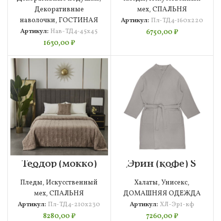
Декоративные
мех
,
СПАЛЬНЯ
наволочки
,
ГОСТИНАЯ
Артикул:
Пл-ТД4-160х220
Артикул:
Нав-ТД4-45х45
6750,00
₽
1630,00
₽
Теодор (мокко)
Эрин (кофе) S
Покрывало
(р.52-54) Халат
210х230
вафельный
Пледы
,
Искусcтвенный
Халаты
,
Унисекс
,
мех
,
СПАЛЬНЯ
ДОМАШНЯЯ ОДЕЖДА
Артикул:
Пл-ТД4-210х230
Артикул:
ХЛ-Эр1-кф
8280,00
₽
7260,00
₽