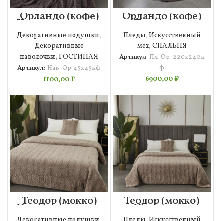
Орландо (кофе)
Орландо (кофе)
Наволочка 45х45
Покрывало
220х240
Декоративные подушки
,
Пледы
,
Искусcтвенный
Декоративные
мех
,
СПАЛЬНЯ
наволочки
,
ГОСТИНАЯ
Артикул:
Пл-Ор-220х240к
ф
Артикул:
Нав-Ор-45х45кф
6900,00
₽
1100,00
₽
Теодор (мокко)
Теодор (мокко)
Наволочка 45х45
Покрывало
160х220
Декоративные подушки
,
Пледы
,
Искусcтвенный