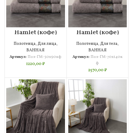
Hamlet (кофе)
Hamlet (кофе)
50х90
70х140
Полотенце
Полотенце
Полотенца
,
Для лица
,
Полотенца
,
Для тела
,
Махровое
Махровое
ВАННАЯ
ВАННАЯ
Артикул:
Пол-ГМ-50х90кф
Артикул:
Пол-ГМ-70х140к
ф
1220,00
₽
2570,00
₽