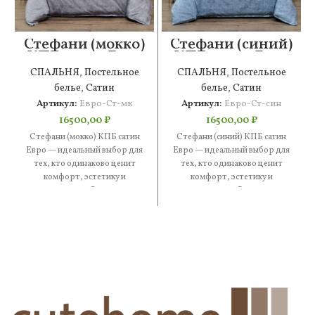
Стефани (мокко)
Стефани (синий)
КПБ сатин Евро
КПБ сатин Евро
СПАЛЬНЯ
,
Постельное
СПАЛЬНЯ
,
Постельное
белье
,
Сатин
белье
,
Сатин
Артикул:
Евро-Ст-мк
Артикул:
Евро-Ст-син
16500,00
₽
16500,00
₽
Стефани (мокко) КПБ сатин
Стефани (синий) КПБ сатин
Евро — идеальный выбор для
Евро — идеальный выбор для
тех, кто одинаково ценит
тех, кто одинаково ценит
комфорт, эстетику и
комфорт, эстетику и
практичность. В составе —
практичность. В составе —