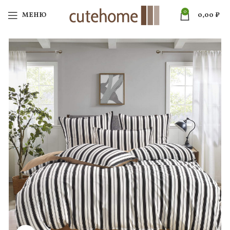
0
МЕНЮ
0,00
₽