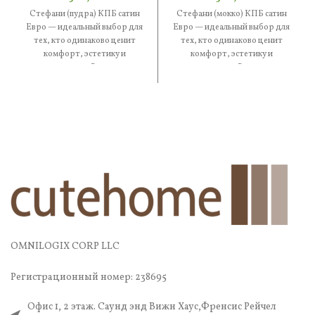
Стефани (пудра) КПБ сатин
Стефани (мокко) КПБ сатин
Евро — идеальный выбор для
Евро — идеальный выбор для
тех, кто одинаково ценит
тех, кто одинаково ценит
комфорт, эстетику и
комфорт, эстетику и
практичность. В составе —
практичность. В составе —
OMNILOGIX CORP LLC
Регистрационный номер: 238695
Офис 1, 2 этаж. Саунд энд Вижн Хаус,Френсис Рейчел