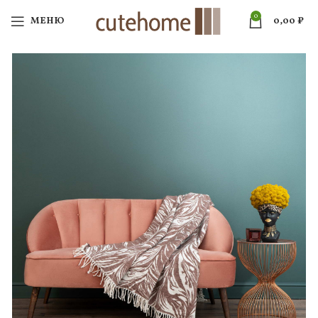
0
МЕНЮ
0,00
₽