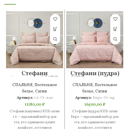
Стефани
Стефани (пудра)
(капучино) КПБ
КПБ сатин Евро
сатин 1.6
СПАЛЬНЯ
,
Постельное
СПАЛЬНЯ
,
Постельное
белье
,
Сатин
белье
,
Сатин
Артикул:
1.6-Ст-кап
Артикул:
Евро-Ст-пд
11180,00
₽
16500,00
₽
Стефани (капучино) КПБ сатин
Стефани (пудра) КПБ сатин
1.6 — идеальный выбор для
Евро — идеальный выбор для
тех, кто одинаково ценит
тех, кто одинаково ценит
комфорт, эстетику и
комфорт, эстетику и