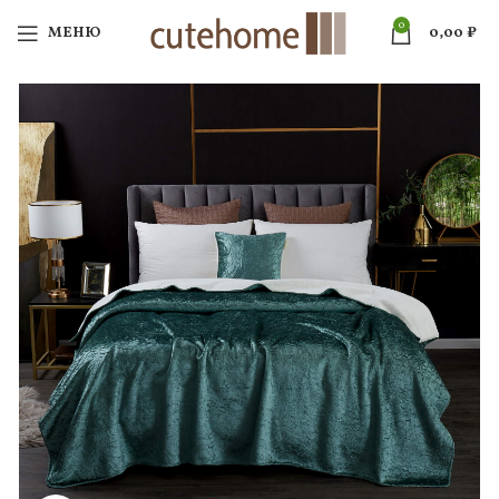
0
МЕНЮ
0,00
₽