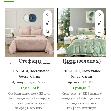
Стефани
Ирэн (зеленая)
(капучино) КПБ
КПБ сатин 1.6
сатин Евро
СПАЛЬНЯ
,
Постельное
СПАЛЬНЯ
,
Постельное
белье
,
Сатин
белье
,
Сатин
Артикул:
Евро-Ст-кап
Артикул:
1.6-5648
16500,00
₽
13700,00
₽
Стефани (капучино) КПБ сатин
Ирэн (зеленая) КПБ сатин 1.6
Евро — идеальный выбор для
— идеальный выбор для тех,
тех, кто одинаково ценит
кто одинаково ценит
комфорт, эстетику и
комфорт, эстетику и