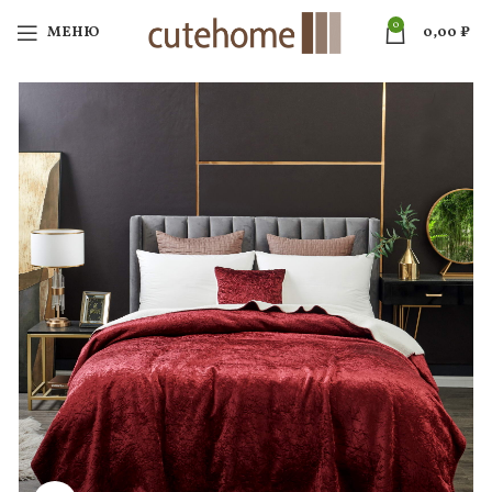
0
МЕНЮ
0,00
₽