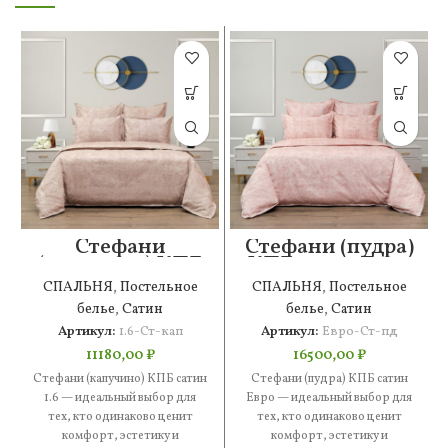
Стефани
Стефани (пудра)
(капучино) КПБ
КПБ сатин Евро
сатин 1.6
СПАЛЬНЯ
,
Постельное
СПАЛЬНЯ
,
Постельное
белье
,
Сатин
белье
,
Сатин
Артикул:
1.6-Ст-кап
Артикул:
Евро-Ст-пд
11180,00
₽
16500,00
₽
Стефани (капучино) КПБ сатин
Стефани (пудра) КПБ сатин
1.6 — идеальный выбор для
Евро — идеальный выбор для
тех, кто одинаково ценит
тех, кто одинаково ценит
комфорт, эстетику и
комфорт, эстетику и