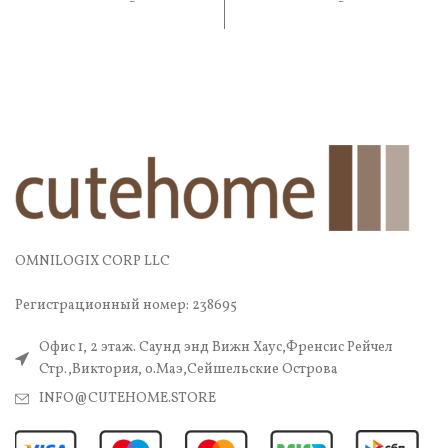
практичность. В составе —
практичность. В составе —
OMNILOGIX CORP LLC
Регистрационный номер: 238695
Офис 1, 2 этаж. Саунд энд Вижн Хаус,Френсис Рейчел
Стр.,Виктория, о.Маэ,Сейшельские Острова
INFO@CUTEHOME.STORE