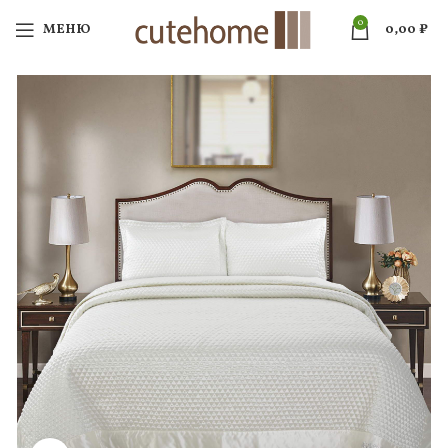
0
МЕНЮ
0,00
₽