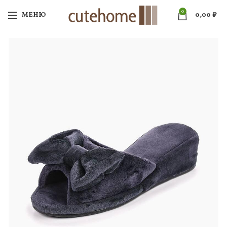
0
МЕНЮ
0,00
₽