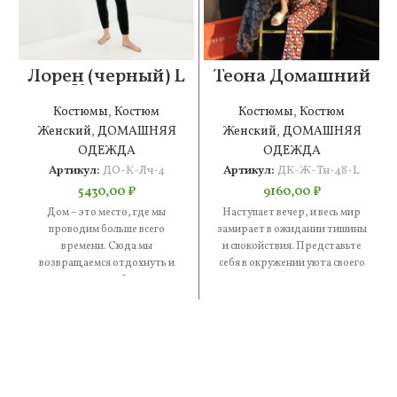
Лорен (черный) L
Теона Домашний
Костюм
костюм размер
велюровый
L/48
Костюмы
,
Костюм
Костюмы
,
Костюм
Женский
,
ДОМАШНЯЯ
Женский
,
ДОМАШНЯЯ
ОДЕЖДА
ОДЕЖДА
Артикул:
ДО-К-Лч-4
Артикул:
ДК-Ж-Тн-48-L
5430,00
₽
9160,00
₽
Дом – это место, где мы
Наступает вечер, и весь мир
проводим больше всего
замирает в ожидании тишины
времени. Сюда мы
и спокойствия. Представьте
возвращаемся отдохнуть и
себя в окружении уюта своего
провести время с близкими, а
дома в моменты