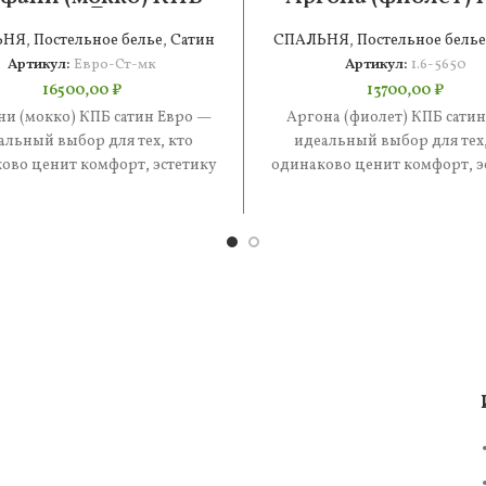
сатин Евро
сатин 1.6
ЬНЯ
,
Постельное белье
,
Сатин
СПАЛЬНЯ
,
Постельное белье
Артикул:
Евро-Ст-мк
Артикул:
1.6-5650
16500,00
₽
13700,00
₽
ни (мокко) КПБ сатин Евро —
Аргона (фиолет) КПБ сатин
альный выбор для тех, кто
идеальный выбор для тех,
ово ценит комфорт, эстетику
одинаково ценит комфорт, э
практичность. В составе —
и практичность. В состав