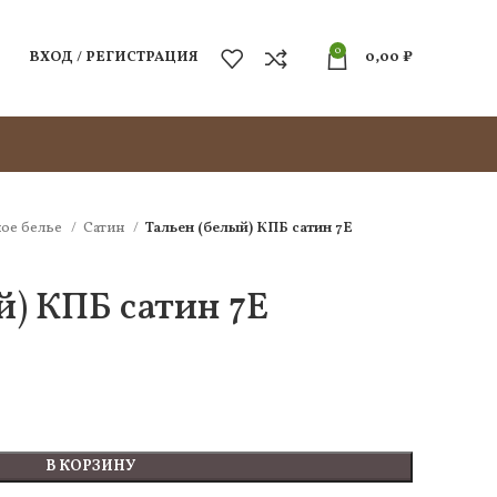
0
ВХОД / РЕГИСТРАЦИЯ
0,00
₽
ое белье
Сатин
Тальен (белый) КПБ сатин 7Е
й) КПБ сатин 7Е
В КОРЗИНУ