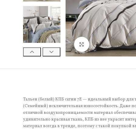
Нажмите, чтобы увели
Тальен (белый) КПБ сатин 7Е — идеальный выбор для т
(Семейный) исключительная износостойкость. Даже по
отличной воздухопроницаемости материал обеспечивае
удивительно красивая ткань, КПБ из нее украсит инте
материал всегда в тренде, поэтому с такой покупкой в