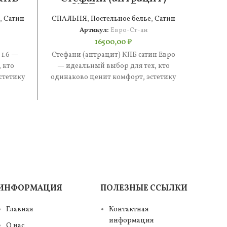
КПБ сатин Евро
,
Сатин
СПАЛЬНЯ
,
Постельное белье
,
Сатин
СПАЛ
Артикул:
Евро-Ст-ан
16500,00
₽
 1.6 —
Стефани (антрацит) КПБ сатин Евро
Стефа
 кто
— идеальный выбор для тех, кто
иде
стетику
одинаково ценит комфорт, эстетику
одинак
е —
и практичность. В составе —
и п
ИНФОРМАЦИЯ
ПОЛЕЗНЫЕ ССЫЛКИ
Главная
Контактная
информация
О нас