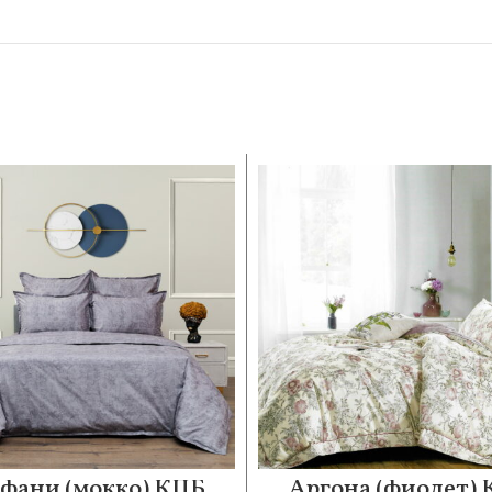
фани (мокко) КПБ
Аргона (фиолет)