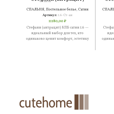
КПБ сатин 1.6
СПАЛЬНЯ
,
Постельное белье
,
Сатин
СПАЛ
Артикул:
1.6-Ст-ан
11180,00
₽
Стефани (антрацит) КПБ сатин 1.6 —
Стефа
идеальный выбор для тех, кто
иде
одинаково ценит комфорт, эстетику
одинак
и практичность. В составе —
и 