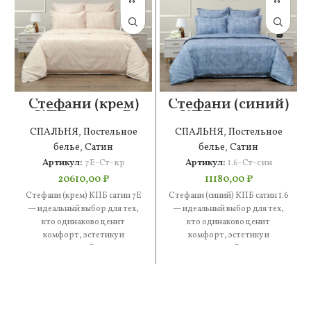
Стефани (крем)
Стефани (синий)
КПБ сатин 7Е
КПБ сатин 1.6
СПАЛЬНЯ
,
Постельное
СПАЛЬНЯ
,
Постельное
белье
,
Сатин
белье
,
Сатин
Артикул:
7Е-Ст-кр
Артикул:
1.6-Ст-син
20610,00
₽
11180,00
₽
Стефани (крем) КПБ сатин 7Е
Стефани (синий) КПБ сатин 1.6
— идеальный выбор для тех,
— идеальный выбор для тех,
кто одинаково ценит
кто одинаково ценит
комфорт, эстетику и
комфорт, эстетику и
практичность. В составе —
практичность. В составе —