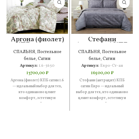
Аргона (фиолет)
Стефани
КПБ сатин 1.6
(антрацит) КПБ
сатин Евро
СПАЛЬНЯ
,
Постельное
СПАЛЬНЯ
,
Постельное
белье
,
Сатин
белье
,
Сатин
Артикул:
1.6-5650
Артикул:
Евро-Ст-ан
13700,00
₽
16500,00
₽
Аргона (фиолет) КПБ сатин 1.6
Стефани (антрацит) КПБ
— идеальный выбор для тех,
сатин Евро — идеальный
кто одинаково ценит
выбор для тех, кто одинаково
комфорт, эстетику и
ценит комфорт, эстетику и
практичность. В составе —
практичность. В составе —