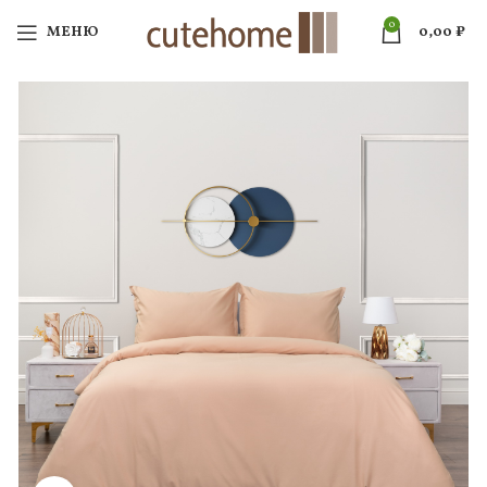
0
МЕНЮ
0,00
₽