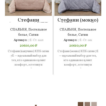
Стефани
Стефани (мокко)
(капучино) КПБ
КПБ сатин 7Е
сатин 7Е
СПАЛЬНЯ
,
Постельное
СПАЛЬНЯ
,
Постельное
белье
,
Сатин
белье
,
Сатин
Артикул:
7Е-Ст-кап
Артикул:
7Е-Ст-мк
20610,00
₽
20610,00
₽
Стефани (капучино) КПБ сатин
Стефани (мокко) КПБ сатин 7Е
7Е — идеальный выбор для
— идеальный выбор для тех,
тех, кто одинаково ценит
кто одинаково ценит
комфорт, эстетику и
комфорт, эстетику и
практичность. В составе —
практичность. В составе —