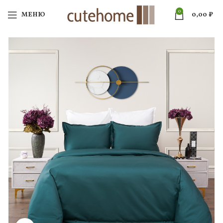
0
МЕНЮ
0,00
₽