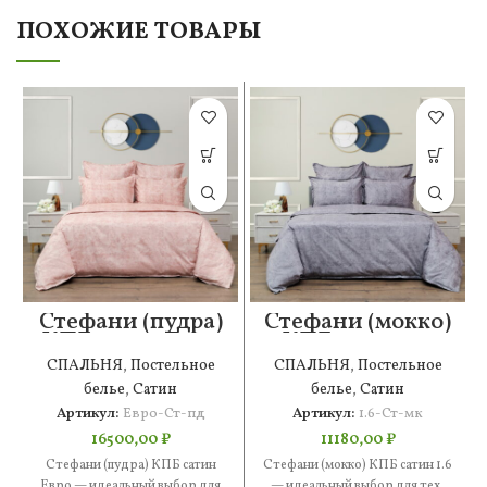
ПОХОЖИЕ ТОВАРЫ
Стефани (пудра)
Стефани (мокко)
КПБ сатин Евро
КПБ сатин 1.6
СПАЛЬНЯ
,
Постельное
СПАЛЬНЯ
,
Постельное
белье
,
Сатин
белье
,
Сатин
Артикул:
Евро-Ст-пд
Артикул:
1.6-Ст-мк
16500,00
₽
11180,00
₽
Стефани (пудра) КПБ сатин
Стефани (мокко) КПБ сатин 1.6
Евро — идеальный выбор для
— идеальный выбор для тех,