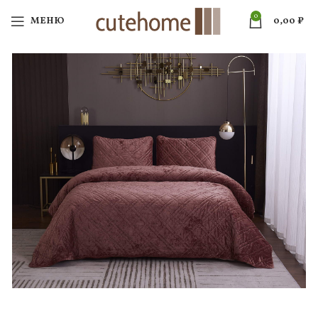
0
МЕНЮ
0,00
₽