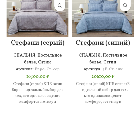
Стефани (серый)
Стефани (синий)
КПБ сатин Евро
КПБ сатин 7Е
СПАЛЬНЯ
,
Постельное
СПАЛЬНЯ
,
Постельное
белье
,
Сатин
белье
,
Сатин
Артикул:
Евро-Ст-сер
Артикул:
7Е-Ст-син
16500,00
₽
20610,00
₽
Стефани (серый) КПБ сатин
Стефани (синий) КПБ сатин 7Е
Евро — идеальный выбор для
— идеальный выбор для тех,
тех, кто одинаково ценит
кто одинаково ценит
комфорт, эстетику и
комфорт, эстетику и
практичность. В составе —
практичность. В составе —