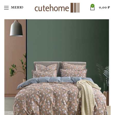
0
МЕНЮ
0,00
₽