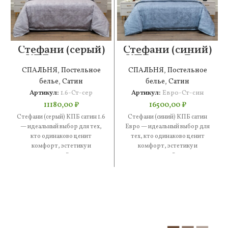
Стефани (серый)
Стефани (синий)
КПБ сатин 1.6
КПБ сатин Евро
СПАЛЬНЯ
,
Постельное
СПАЛЬНЯ
,
Постельное
белье
,
Сатин
белье
,
Сатин
Артикул:
1.6-Ст-сер
Артикул:
Евро-Ст-син
11180,00
₽
16500,00
₽
Стефани (серый) КПБ сатин 1.6
Стефани (синий) КПБ сатин
— идеальный выбор для тех,
Евро — идеальный выбор для
кто одинаково ценит
тех, кто одинаково ценит
комфорт, эстетику и
комфорт, эстетику и
практичность. В составе —
практичность. В составе —