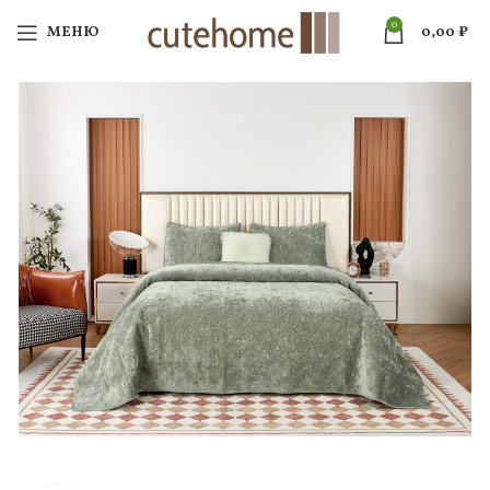
0
МЕНЮ
0,00
₽