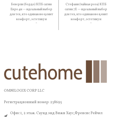
Беверли (бордо) КПБ сатин
Стефани (чайная роза) КПБ
Евро 4н — идеальный выбор
сатин 7Е — идеальный выбор
для тех, кто одинаково ценит
для тех, кто одинаково ценит
комфорт, эстетику и
комфорт, эстетику и
практичность. В составе
практичность. В составе
OMNILOGIX CORP LLC
Регистрационный номер: 238695
Офис 1, 2 этаж. Саунд энд Вижн Хаус,Френсис Рейчел