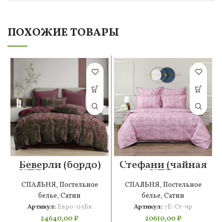
ПОХОЖИЕ ТОВАРЫ
Беверли (бордо)
Стефани (чайная
КПБ сатин Евро
роза) КПБ сатин
4н
7Е
СПАЛЬНЯ
,
Постельное
СПАЛЬНЯ
,
Постельное
белье
,
Сатин
белье
,
Сатин
Артикул:
Евро-05Бв
Артикул:
7Е-Ст-чр
24640,00
₽
20610,00
₽