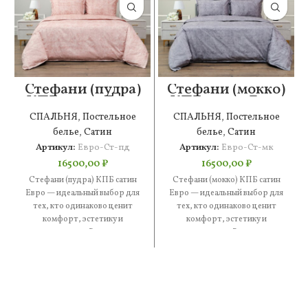
Стефани (пудра)
Стефани (мокко)
КПБ сатин Евро
КПБ сатин Евро
СПАЛЬНЯ
,
Постельное
СПАЛЬНЯ
,
Постельное
белье
,
Сатин
белье
,
Сатин
Артикул:
Евро-Ст-пд
Артикул:
Евро-Ст-мк
16500,00
₽
16500,00
₽
Стефани (пудра) КПБ сатин
Стефани (мокко) КПБ сатин
Евро — идеальный выбор для
Евро — идеальный выбор для
тех, кто одинаково ценит
тех, кто одинаково ценит
комфорт, эстетику и
комфорт, эстетику и
практичность. В составе —
практичность. В составе —