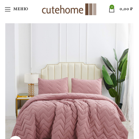
0
МЕНЮ
0,00
₽