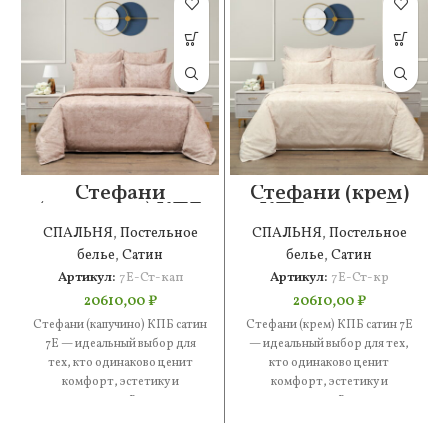
Стефани
Стефани (крем)
(капучино) КПБ
КПБ сатин 7Е
сатин 7Е
СПАЛЬНЯ
,
Постельное
СПАЛЬНЯ
,
Постельное
белье
,
Сатин
белье
,
Сатин
Артикул:
7Е-Ст-кап
Артикул:
7Е-Ст-кр
20610,00
₽
20610,00
₽
Стефани (капучино) КПБ сатин
Стефани (крем) КПБ сатин 7Е
7Е — идеальный выбор для
— идеальный выбор для тех,
тех, кто одинаково ценит
кто одинаково ценит
комфорт, эстетику и
комфорт, эстетику и
практичность. В составе —
практичность. В составе —