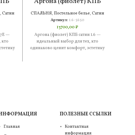
КПБ
Аргона (фиолет) КПБ
Ир
сатин 1.6
,
Сатин
СПАЛЬНЯ
,
Постельное белье
,
Сатин
СПАЛ
Артикул:
1.6-5650
13700,00
₽
 7Е —
Аргона (фиолет) КПБ сатин 1.6 —
Ирэн
 кто
идеальный выбор для тех, кто
иде
стетику
одинаково ценит комфорт, эстетику
одинак
е —
и практичность. В составе —
и п
ИНФОРМАЦИЯ
ПОЛЕЗНЫЕ ССЫЛКИ
Главная
Контактная
информация