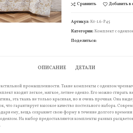
Сравнить
Добавить в
чить
Артикул:
Кт-1.6-Р45
Категории:
Комплект c одеяло
Поделиться:
ОПИСАНИЕ
ДЕТАЛИ
екстильной промышленности. Такие комплекты с одеялом чрезвыч
лект входит легкое, мягкое, летнее одеяло. Его можно стирать вм
тина, эта ткань не только красивая, но и очень прочная. Она выд
пок, что гарантирует высокое качество постельного набора. Совр
годаря ему, вещь сохраняет свою форму в течение долгого времени
им одеялом. На выбор предоставляются комплекты разных расцвет
.