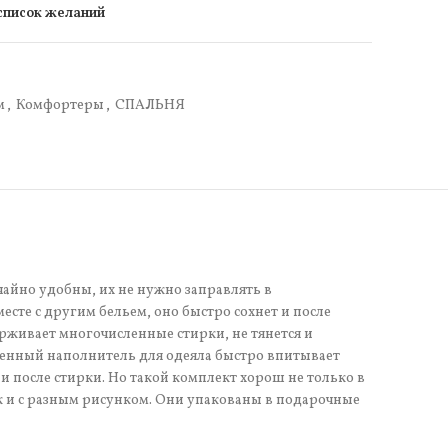
 список желаний
м
,
Комфортеры
,
СПАЛЬНЯ
айно удобны, их не нужно заправлять в
есте с другим бельем, оно быстро сохнет и после
ерживает многочисленные стирки, не тянется и
еменный наполнитель для одеяла быстро впитывает
 и после стирки. Но такой комплект хорош не только в
ок и с разным рисунком. Они упакованы в подарочные