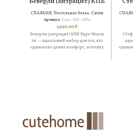
Беверли (антрацит) КПБ
Сте
Евро Макси 2н
СПАЛЬНЯ
,
Постельное белье
,
Сатин
СПАЛ
Артикул:
Евро-МК-08Бв
25150,00
₽
Беверли (антрацит) КПБ Евро Макси
Стеф
2н — идеальный выбор для тех, кто
иде
одинаково ценит комфорт, эстетику
одинак
и практичность. В составе
и 