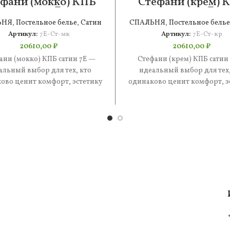
фани (мокко) КПБ
Стефани (крем) 
сатин 7Е
сатин 7Е
ЬНЯ
,
Постельное белье
,
Сатин
СПАЛЬНЯ
,
Постельное белье
Артикул:
7Е-Ст-мк
Артикул:
7Е-Ст-кр
20610,00
₽
20610,00
₽
ани (мокко) КПБ сатин 7Е —
Стефани (крем) КПБ сатин
альный выбор для тех, кто
идеальный выбор для тех,
ово ценит комфорт, эстетику
одинаково ценит комфорт, э
практичность. В составе —
и практичность. В состав