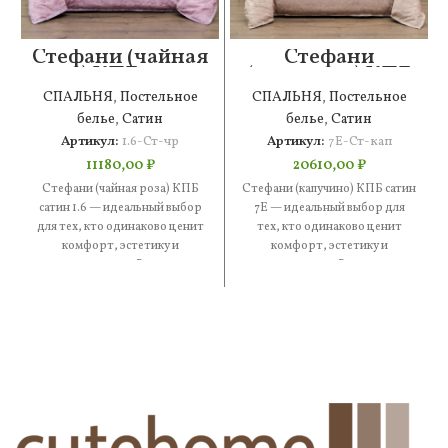
Стефани (чайная
Стефани
роза) КПБ сатин
(капучино) КПБ
1.6
сатин 7Е
СПАЛЬНЯ
,
Постельное
СПАЛЬНЯ
,
Постельное
белье
,
Сатин
белье
,
Сатин
Артикул:
1.6-Ст-чр
Артикул:
7Е-Ст-кап
11180,00
₽
20610,00
₽
Стефани (чайная роза) КПБ
Стефани (капучино) КПБ сатин
сатин 1.6 — идеальный выбор
7Е — идеальный выбор для
для тех, кто одинаково ценит
тех, кто одинаково ценит
комфорт, эстетику и
комфорт, эстетику и
практичность. В составе
практичность. В составе —