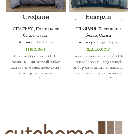
Стефани
Беверли
(антрацит) КПБ
(морская волна)
сатин 1.6
КПБ сатин Евро
СПАЛЬНЯ
,
Постельное
СПАЛЬНЯ
,
Постельное
4н
белье
,
Сатин
белье
,
Сатин
Артикул:
1.6-Ст-ан
Артикул:
Евро-04Бв
11180,00
₽
24640,00
₽
Стефани (антрацит) КПБ
Беверли (морская волна) КПБ
сатин 1.6 — идеальный выбор
сатин Евро 4н — идеальный
для тех, кто одинаково ценит
выбор для тех, кто одинаково
комфорт, эстетику и
ценит комфорт, эстетику и
практичность. В составе —
практичность. В