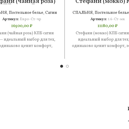
фани (чайная роза)
Стефани (мокко)
КПБ сатин Евро
сатин 1.6
ЬНЯ
,
Постельное белье
,
Сатин
СПАЛЬНЯ
,
Постельное белье
Артикул:
Евро-Ст-чр
Артикул:
1.6-Ст-мк
16500,00
₽
11180,00
₽
ани (чайная роза) КПБ сатин
Стефани (мокко) КПБ сатин
— идеальный выбор для тех,
идеальный выбор для тех,
одинаково ценит комфорт,
одинаково ценит комфорт, э
ку и практичность. В составе
и практичность. В состав