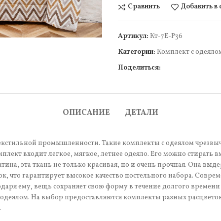
Сравнить
Добавить в
чить
Артикул:
Кт-7Е-Р36
Категории:
Комплект c одеяло
Поделиться:
ОПИСАНИЕ
ДЕТАЛИ
екстильной промышленности. Такие комплекты с одеялом чрезвыч
лект входит легкое, мягкое, летнее одеяло. Его можно стирать вм
тина, эта ткань не только красивая, но и очень прочная. Она выд
пок, что гарантирует высокое качество постельного набора. Совр
годаря ему, вещь сохраняет свою форму в течение долгого времени
им одеялом. На выбор предоставляются комплекты разных расцвет
.