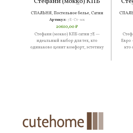
Стефани (мокко) КПБ
Сте
сатин 7Е
СПАЛЬНЯ
,
Постельное белье
,
Сатин
СПАЛ
Артикул:
7Е-Ст-мк
20610,00
₽
Стефани (мокко) КПБ сатин 7Е —
Стеф
идеальный выбор для тех, кто
Евро 
одинаково ценит комфорт, эстетику
кто 
и практичность. В составе —
эстети