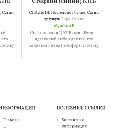
 КПБ
Стефани (синий) КПБ
Сте
сатин Евро
,
Сатин
СПАЛЬНЯ
,
Постельное белье
,
Сатин
СПАЛ
Артикул:
Евро-Ст-син
16500,00
₽
 1.6 —
Стефани (синий) КПБ сатин Евро —
Стефа
 кто
идеальный выбор для тех, кто
иде
стетику
одинаково ценит комфорт, эстетику
одинак
е —
и практичность. В составе —
и п
ИНФОРМАЦИЯ
ПОЛЕЗНЫЕ ССЫЛКИ
Главная
Контактная
информация