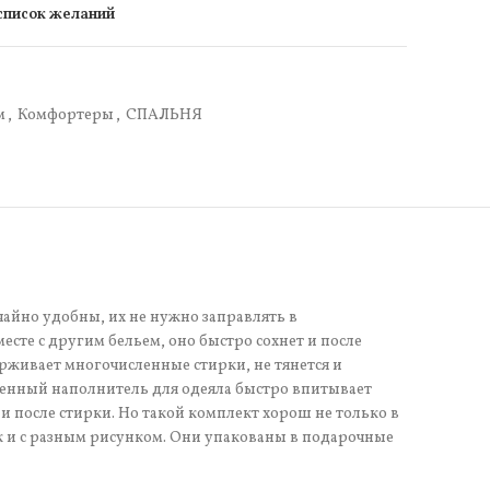
 список желаний
м
,
Комфортеры
,
СПАЛЬНЯ
айно удобны, их не нужно заправлять в
есте с другим бельем, оно быстро сохнет и после
ерживает многочисленные стирки, не тянется и
еменный наполнитель для одеяла быстро впитывает
 и после стирки. Но такой комплект хорош не только в
ок и с разным рисунком. Они упакованы в подарочные