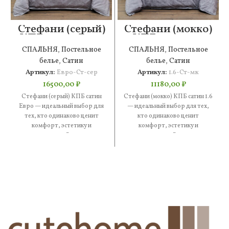
Стефани (серый)
Стефани (мокко)
КПБ сатин Евро
КПБ сатин 1.6
СПАЛЬНЯ
,
Постельное
СПАЛЬНЯ
,
Постельное
белье
,
Сатин
белье
,
Сатин
Артикул:
Евро-Ст-сер
Артикул:
1.6-Ст-мк
16500,00
₽
11180,00
₽
Стефани (серый) КПБ сатин
Стефани (мокко) КПБ сатин 1.6
Евро — идеальный выбор для
— идеальный выбор для тех,
тех, кто одинаково ценит
кто одинаково ценит
комфорт, эстетику и
комфорт, эстетику и
практичность. В составе —
практичность. В составе —