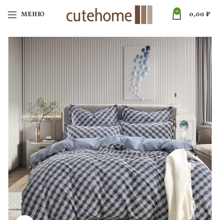
0
МЕНЮ
0,00
₽