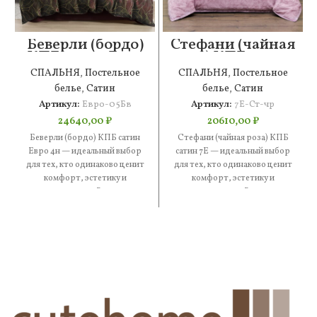
Беверли (бордо)
Стефани (чайная
КПБ сатин Евро
роза) КПБ сатин
4н
7Е
СПАЛЬНЯ
,
Постельное
СПАЛЬНЯ
,
Постельное
белье
,
Сатин
белье
,
Сатин
Артикул:
Евро-05Бв
Артикул:
7Е-Ст-чр
24640,00
₽
20610,00
₽
Беверли (бордо) КПБ сатин
Стефани (чайная роза) КПБ
Евро 4н — идеальный выбор
сатин 7Е — идеальный выбор
для тех, кто одинаково ценит
для тех, кто одинаково ценит
комфорт, эстетику и
комфорт, эстетику и
практичность. В составе
практичность. В составе