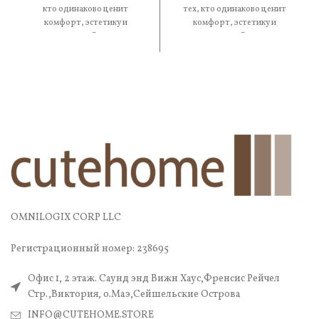
кто одинаково ценит
тех, кто одинаково ценит
комфорт, эстетику и
комфорт, эстетику и
практичность. В составе —
практичность. В составе —
OMNILOGIX CORP LLC
Регистрационный номер: 238695
Офис 1, 2 этаж. Саунд энд Вижн Хаус,Френсис Рейчел
Стр.,Виктория, о.Маэ,Сейшельские Острова
INFO@CUTEHOME.STORE