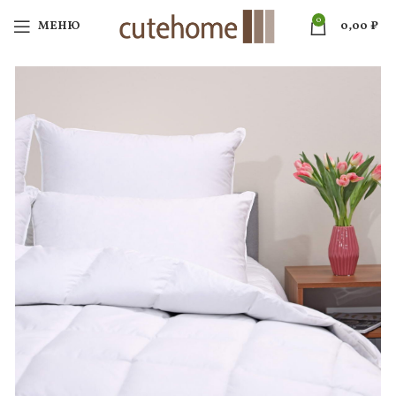
0
МЕНЮ
0,00
₽