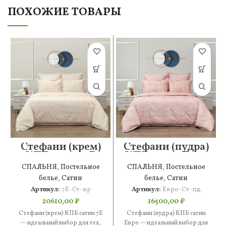
ПОХОЖИЕ ТОВАРЫ
Стефани (крем)
Стефани (пудра)
КПБ сатин 7Е
КПБ сатин Евро
СПАЛЬНЯ
,
Постельное
СПАЛЬНЯ
,
Постельное
белье
,
Сатин
белье
,
Сатин
Артикул:
7Е-Ст-кр
Артикул:
Евро-Ст-пд
20610,00
₽
16500,00
₽
Стефани (крем) КПБ сатин 7Е
Стефани (пудра) КПБ сатин
— идеальный выбор для тех,
Евро — идеальный выбор для